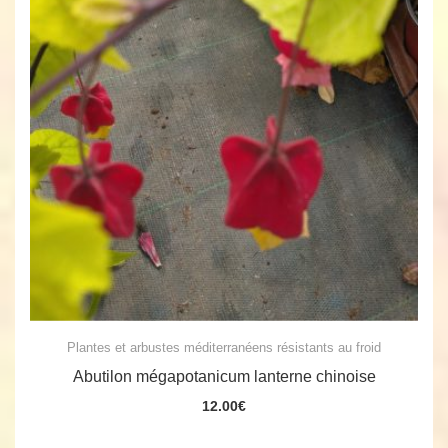
Plantes et arbustes méditerranéens résistants au froid
Abutilon mégapotanicum lanterne chinoise
12.00
€