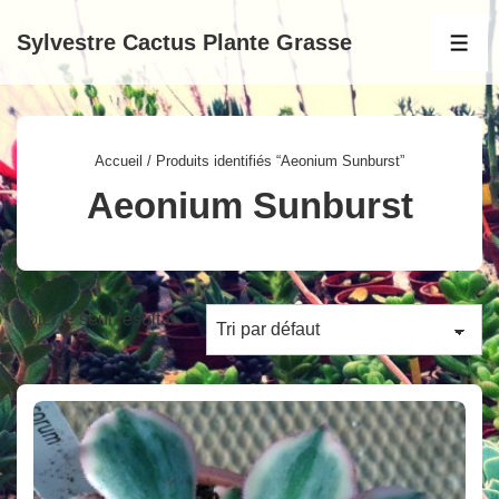
↓
Sylvestre Cactus Plante Grasse
passer
MEN
au
contenu
principal
Accueil
/ Produits identifiés “Aeonium Sunburst”
Aeonium Sunburst
Voici le seul résultat