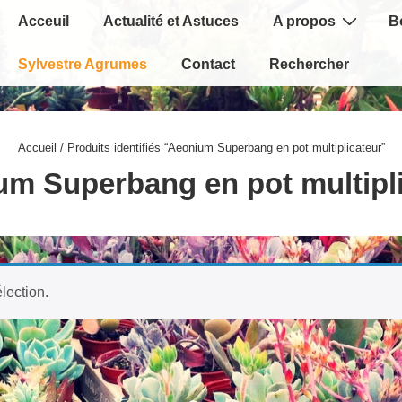
Main
Acceuil
Actualité et Astuces
A propos
B
Navigation
Sylvestre Agrumes
Contact
Rechercher
Accueil
/ Produits identifiés “Aeonium Superbang en pot multiplicateur”
m Superbang en pot multipl
lection.