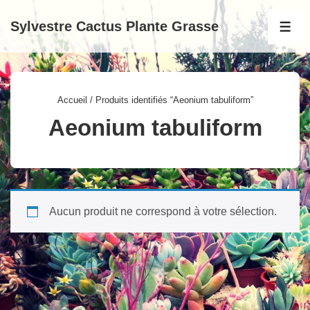
↓
Sylvestre Cactus Plante Grasse
passer
MEN
au
contenu
principal
Accueil
/ Produits identifiés “Aeonium tabuliform”
Aeonium tabuliform
Aucun produit ne correspond à votre sélection.