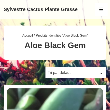
↓
Sylvestre Cactus Plante Grasse
passer
MEN
au
contenu
principal
Accueil
/ Produits identifiés “Aloe Black Gem”
Aloe Black Gem
2 résultats affichés