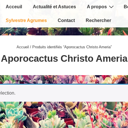
Main
Acceuil
Actualité et Astuces
A propos
B
Navigation
Sylvestre Agrumes
Contact
Rechercher
Accueil
/ Produits identifiés “Aporocactus Christo Ameria”
Aporocactus Christo Ameria
lection.