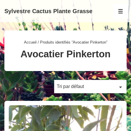
↓
Sylvestre Cactus Plante Grasse
passer
MEN
au
contenu
principal
Accueil
/ Produits identifiés “Avocatier Pinkerton”
Avocatier Pinkerton
Voici le seul résultat