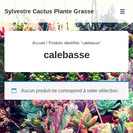
↓
Sylvestre Cactus Plante Grasse
passer
MEN
au
contenu
principal
Accueil
/ Produits identifiés “calebasse”
calebasse
Aucun produit ne correspond à votre sélection.