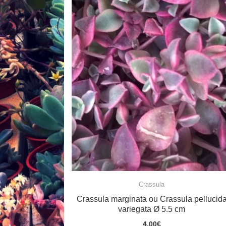
Crassula
Crassula marginata ou Crassula pellucid
variegata Ø 5.5 cm
4.00
€