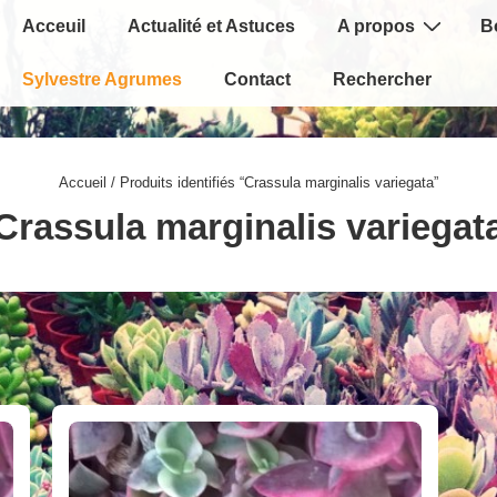
Main
Acceuil
Actualité et Astuces
A propos
B
Navigation
Sylvestre Agrumes
Contact
Rechercher
Accueil
/ Produits identifiés “Crassula marginalis variegata”
Crassula marginalis variegat