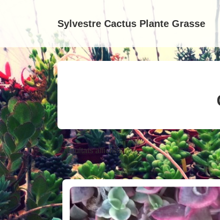
↓
passer
Sylvestre Cactus Plante Grasse
au
contenu
principal
2 résultats affichés