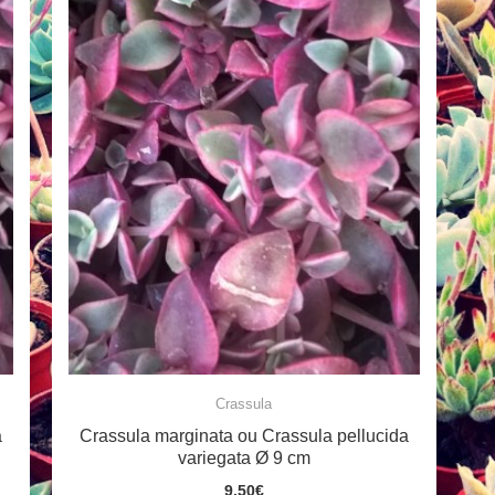
Crassula
a
Crassula marginata ou Crassula pellucida
variegata Ø 9 cm
9.50
€