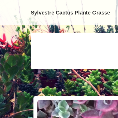
↓
passer
Sylvestre Cactus Plante Grasse
au
contenu
principal
2 résultats affichés