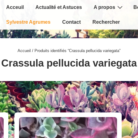
Main
Acceuil
Actualité et Astuces
A propos
B
Navigation
Sylvestre Agrumes
Contact
Rechercher
Accueil
/ Produits identifiés “Crassula pellucida variegata”
Crassula pellucida variegata