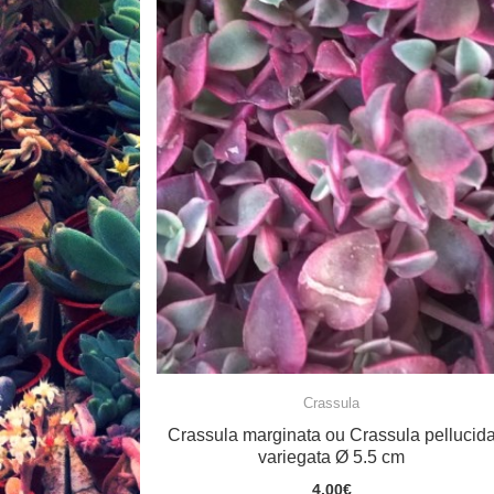
Crassula
Crassula marginata ou Crassula pellucid
variegata Ø 5.5 cm
4.00
€