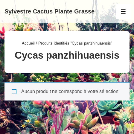
↓
Sylvestre Cactus Plante Grasse
passer
MEN
au
contenu
principal
Accueil
/ Produits identifiés “Cycas panzhihuaensis”
Cycas panzhihuaensis
Aucun produit ne correspond à votre sélection.