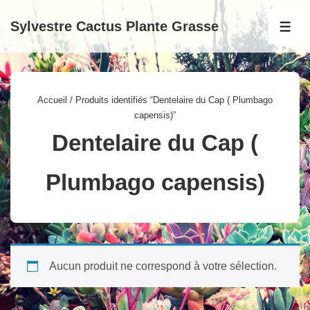
↓
Sylvestre Cactus Plante Grasse
passer
MEN
au
contenu
principal
Accueil
/ Produits identifiés “Dentelaire du Cap ( Plumbago
capensis)”
Dentelaire du Cap (
Plumbago capensis)
Aucun produit ne correspond à votre sélection.