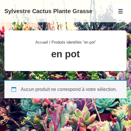
↓
Sylvestre Cactus Plante Grasse
passer
MEN
au
contenu
principal
Accueil
/ Produits identifiés “en pot”
en pot
Aucun produit ne correspond à votre sélection.