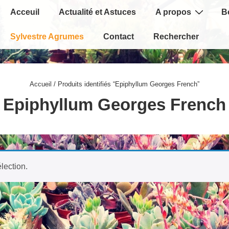
Main
Acceuil
Actualité et Astuces
A propos
B
Navigation
Sylvestre Agrumes
Contact
Rechercher
Accueil
/ Produits identifiés “Epiphyllum Georges French”
Epiphyllum Georges French
lection.