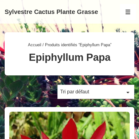
↓
Sylvestre Cactus Plante Grasse
passer
MEN
au
contenu
principal
Accueil
/ Produits identifiés “Epiphyllum Papa”
Epiphyllum Papa
Voici le seul résultat