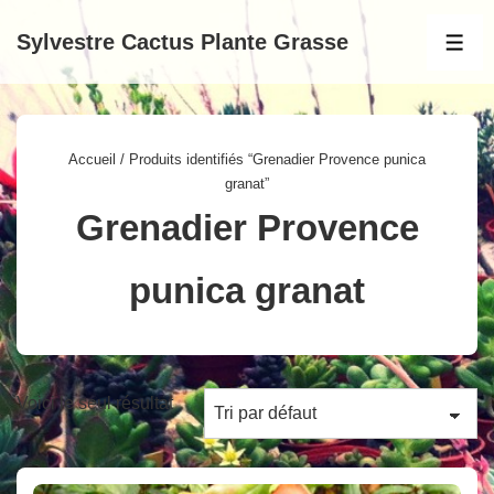
↓
Sylvestre Cactus Plante Grasse
passer
MEN
au
contenu
principal
Accueil
/ Produits identifiés “Grenadier Provence punica
granat”
Grenadier Provence
punica granat
Voici le seul résultat