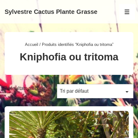
↓
Sylvestre Cactus Plante Grasse
passer
MEN
au
contenu
principal
Accueil
/ Produits identifiés “Kniphofia ou tritoma”
Kniphofia ou tritoma
2 résultats affichés