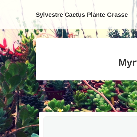
↓
passer
Sylvestre Cactus Plante Grasse
au
contenu
principal
Myr
Voici le seul résultat