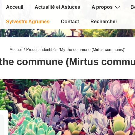
Main
Acceuil
Actualité et Astuces
A propos
B
Navigation
Sylvestre Agrumes
Contact
Rechercher
Accueil
/ Produits identifiés “Myrthe commune (Mirtus communis)”
the commune (Mirtus commu