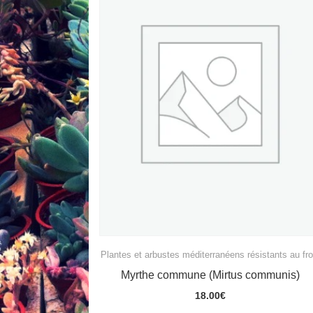
Plantes et arbustes méditerranéens résistants au fro
Myrthe commune (Mirtus communis)
18.00
€