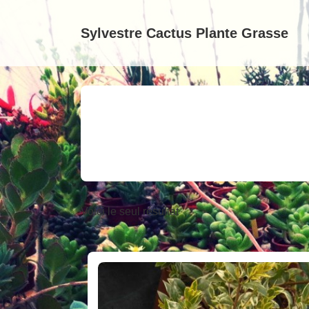
↓
passer
Sylvestre Cactus Plante Grasse
au
contenu
principal
Voici le seul résultat