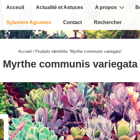
Main
Acceuil
Actualité et Astuces
A propos
B
Navigation
Sylvestre Agrumes
Contact
Rechercher
Accueil
/ Produits identifiés “Myrthe communis variegata”
Myrthe communis variegata