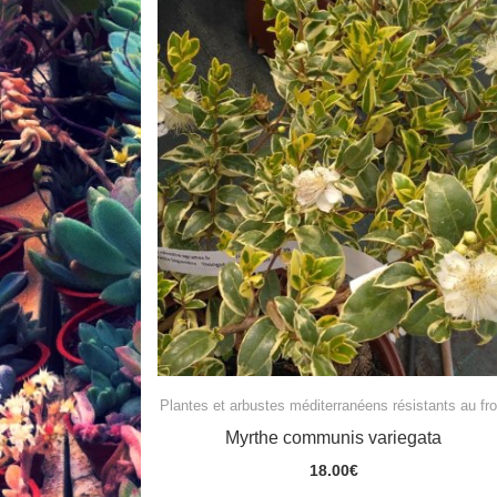
Plantes et arbustes méditerranéens résistants au fro
Myrthe communis variegata
18.00
€