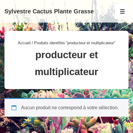
↓
Sylvestre Cactus Plante Grasse
passer
MEN
au
contenu
principal
Accueil
/ Produits identifiés “producteur et multiplicateur”
producteur et
multiplicateur
Aucun produit ne correspond à votre sélection.