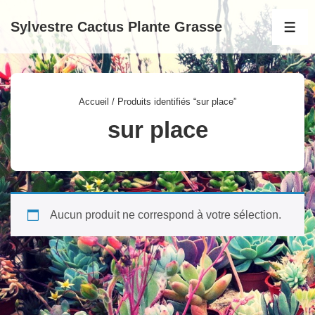
↓
Sylvestre Cactus Plante Grasse
passer
MEN
au
contenu
principal
Accueil
/ Produits identifiés “sur place”
sur place
Aucun produit ne correspond à votre sélection.