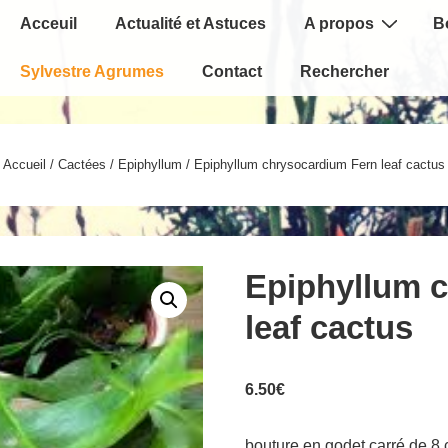
Main
Acceuil
Actualité et Astuces
A propos
B
Navigation
Sylvestre Agrumes
Contact
Rechercher
Accueil
/
Cactées
/
Epiphyllum
/ Epiphyllum chrysocardium Fern leaf cactus
Epiphyllum 
leaf cactus
6.50
€
bouture en godet carré de 8