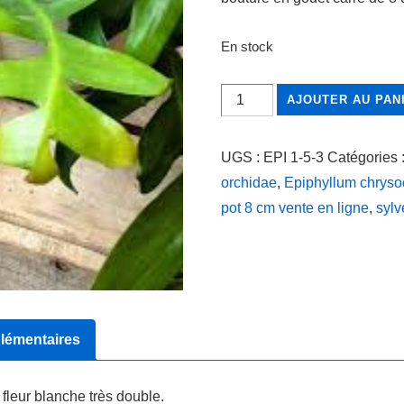
En stock
quantité
AJOUTER AU PAN
de
Epiphyllum
UGS :
EPI 1-5-3
Catégories 
chrysocardium
orchidae
,
Epiphyllum chryso
Fern
pot 8 cm vente en ligne
,
sylv
leaf
cactus
lémentaires
fleur blanche très double.