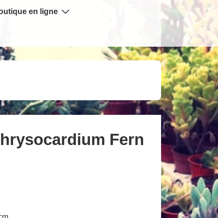
outique en ligne
chrysocardium Fern
 cm