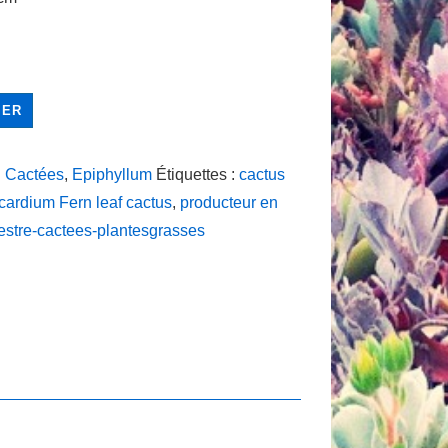
IER
:
Cactées
,
Epiphyllum
Étiquettes :
cactus
cardium Fern leaf cactus
,
producteur en
estre-cactees-plantesgrasses