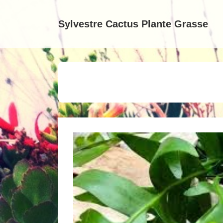
↓
passer
Sylvestre Cactus Plante Grasse
au
contenu
principal