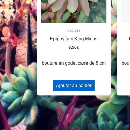
Cactées
Epiphyllum King Midas
6.50
€
bou
bouture en godet carré de 8 cm
Ajouter au panier