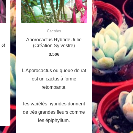
Cactées
Aporocactus Hybride Julie
a Ø
(Création Sylvestre)
3.50
€
L’Aporocactus ou queue de rat
est un cactus à forme
retombante,
les variétés hybrides donnent
de très grandes fleurs comme
les épiphyllum.