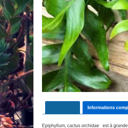
Description
Informations comp
Epiphyllum, cactus orchidae est à grande 