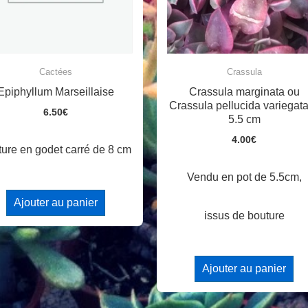
Cactées
Crassula
Epiphyllum Marseillaise
Crassula marginata ou
Crassula pellucida variegat
6.50
€
5.5 cm
4.00
€
ture en godet carré de 8 cm
Vendu en pot de 5.5cm,
Ajouter au panier
issus de bouture
Ajouter au panier