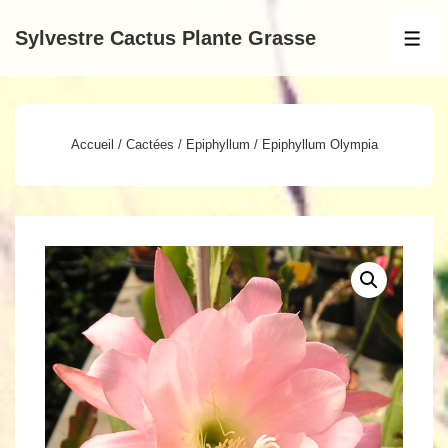
↓
Sylvestre Cactus Plante Grasse
passer
MEN
au
contenu
principal
Accueil
/
Cactées
/
Epiphyllum
/ Epiphyllum Olympia