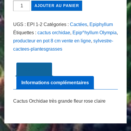
quantité
AJOUTER AU PANIER
de
Epiphyllum
UGS :
EPI 1-2
Catégories :
Cactées
,
Epiphyllum
Olympia
Étiquettes :
cactus orchidae
,
Epip^hyllum Olympia
,
producteur en pot 8 cm vente en ligne
,
sylvestre-
cactees-plantesgrasses
Description
Informations complémentaires
Cactus Orchidae très grande fleur rose claire