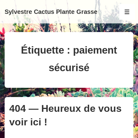
↓
Sylvestre Cactus Plante Grasse
passer
MEN
au
contenu
principal
Étiquette :
paiement
sécurisé
404 — Heureux de vous
voir ici !