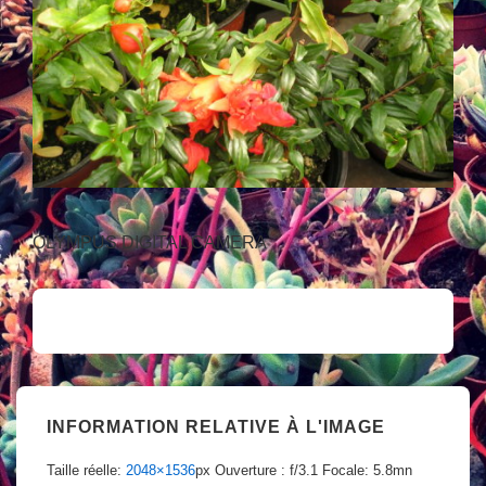
OLYMPUS DIGITAL CAMERA
INFORMATION RELATIVE À L'IMAGE
Taille réelle:
2048×1536
px
Ouverture : f/3.1
Focale: 5.8mn