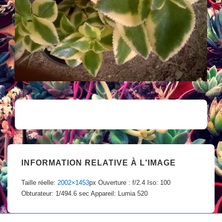
INFORMATION RELATIVE À L'IMAGE
Taille réelle:
2002×1453
px
Ouverture : f/2.4
Iso: 100
Obturateur: 1/494.6 sec
Appareil: Lumia 520