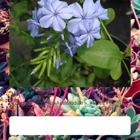
{« capture_mode »: »AutoModule », »faces »:[]}