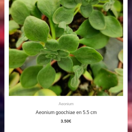
Aeonium
Aeonium goochiae en 5.5 cm
3.50
€