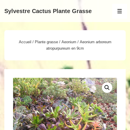
↓
Sylvestre Cactus Plante Grasse
passer
MEN
au
contenu
principal
Accueil
/
Plante grasse
/
Aeonium
/ Aeonium arboreum
atropurpureum en 9cm