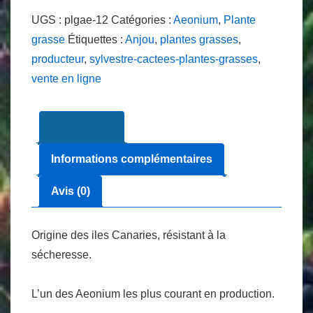
Aeonium
UGS :
plgae-12
Catégories :
Aeonium
,
Plante
arboreum
grasse
Étiquettes :
Anjou
,
plantes grasses
,
atropurpureum
producteur
,
sylvestre-cactees-plantes-grasses
,
en
vente en ligne
9cm
Description
Informations complémentaires
Avis (0)
Origine des iles Canaries, résistant à la
sécheresse.
L’un des Aeonium les plus courant en production.