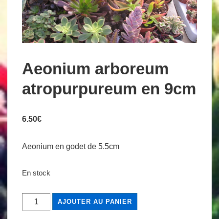
Aeonium arboreum
atropurpureum en 9cm
6.50
€
Aeonium en godet de 5.5cm
En stock
quantité
AJOUTER AU PANIER
de