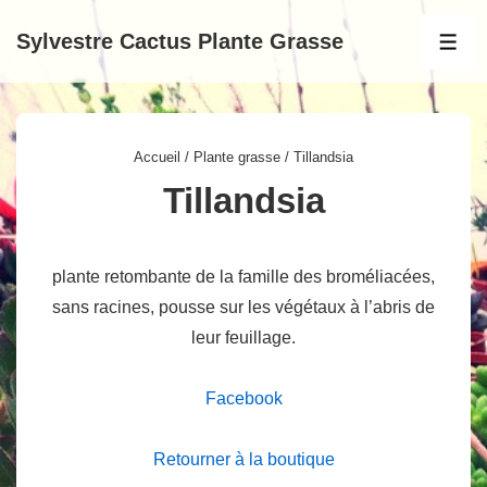
↓
Sylvestre Cactus Plante Grasse
passer
MEN
au
contenu
principal
Accueil
/
Plante grasse
/ Tillandsia
Tillandsia
plante retombante de la famille des broméliacées,
sans racines, pousse sur les végétaux à l’abris de
leur feuillage.
Facebook
Retourner à la boutique