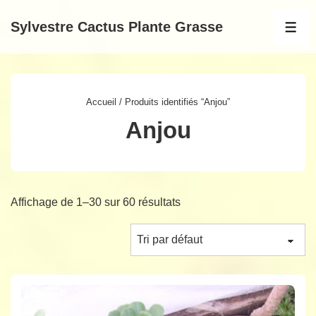
↓
Sylvestre Cactus Plante Grasse
passer
MEN
au
contenu
principal
Accueil
/ Produits identifiés “Anjou”
Anjou
Affichage de 1–30 sur 60 résultats