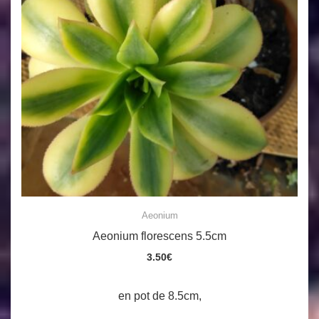
Aeonium
Aeonium florescens 5.5cm
3.50
€
en pot de 8.5cm,