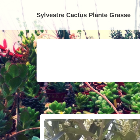
↓
passer
Sylvestre Cactus Plante Grasse
au
contenu
principal
2 résultats affichés