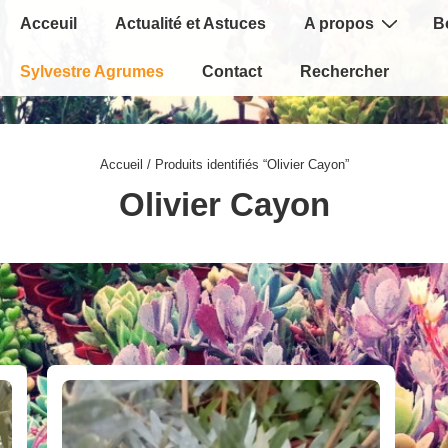
Main
Acceuil
Actualité et Astuces
A propos
B
Navigation
Sylvestre Agrumes
Contact
Rechercher
Accueil
/ Produits identifiés “Olivier Cayon”
Olivier Cayon