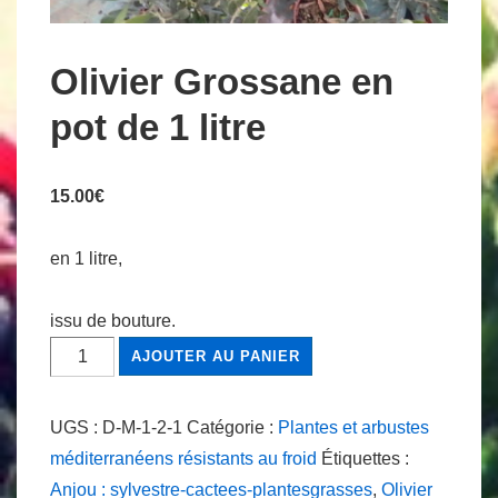
Olivier Grossane en
pot de 1 litre
15.00
€
en 1 litre,
issu de bouture.
quantité
AJOUTER AU PANIER
de
Olivier
UGS :
D-M-1-2-1
Catégorie :
Plantes et arbustes
Grossane
méditerranéens résistants au froid
Étiquettes :
en
Anjou : sylvestre-cactees-plantesgrasses
,
Olivier