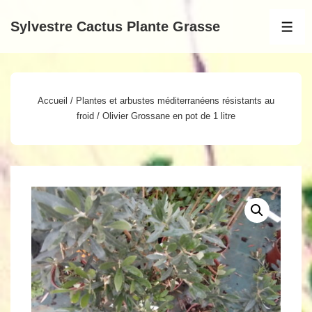
↓
Sylvestre Cactus Plante Grasse
passer
MEN
au
contenu
principal
Accueil
/
Plantes et arbustes méditerranéens résistants au
froid
/ Olivier Grossane en pot de 1 litre