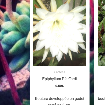
Cactées
Epiphyllum Pferffordi
6.50
€
Bouture développée en godet
bout