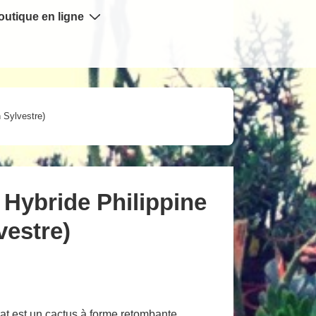
outique en ligne
 Sylvestre)
Hybride Philippine
vestre)
at est un cactus à forme retombante,