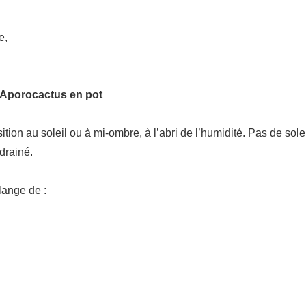
e,
n Aporocactus en pot
ion au soleil ou à mi-ombre, à l’abri de l’humidité. Pas de soleil
drainé.
lange de :