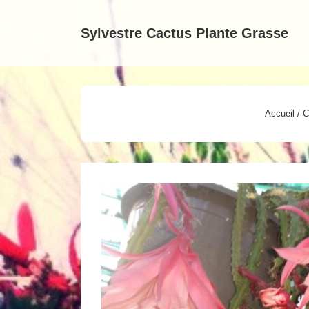
↓
passer
Sylvestre Cactus Plante Grasse
au
contenu
principal
Accueil
/
C