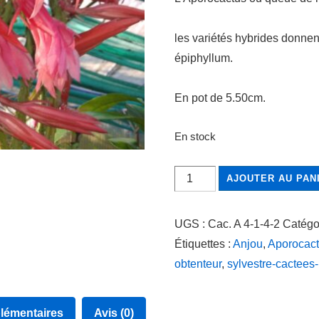
les variétés hybrides donnen
épiphyllum.
En pot de 5.50cm.
En stock
quantité
AJOUTER AU PAN
de
Aporocactus
UGS :
Cac. A 4-1-4-2
Catégo
Hybride
Étiquettes :
Anjou
,
Aporocact
Philippine
obtenteur
,
sylvestre-cactees
(création
Sylvestre)
lémentaires
Avis (0)