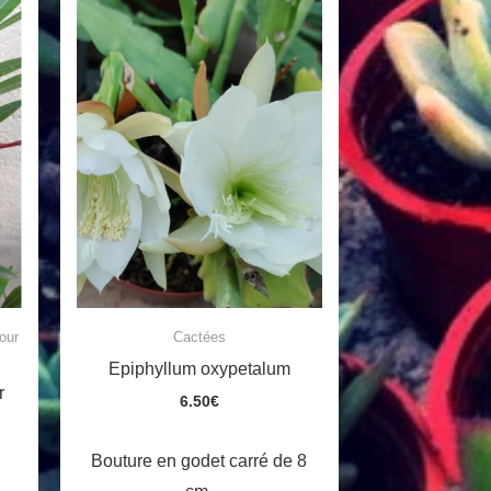
our
Cactées
Epiphyllum oxypetalum
r
6.50
€
Bouture en godet carré de 8