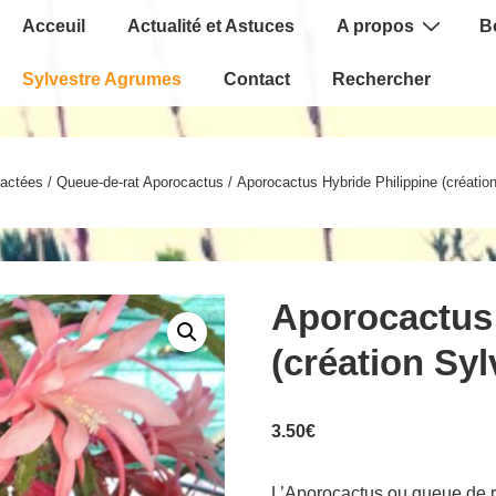
Main
Acceuil
Actualité et Astuces
A propos
B
Navigation
Sylvestre Agrumes
Contact
Rechercher
actées
/
Queue-de-rat Aporocactus
/ Aporocactus Hybride Philippine (création
Aporocactus 
(création Syl
3.50
€
L’Aporocactus ou queue de r