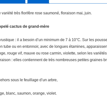
variété très florifère rose saumoné, floraison mai, juin.
appelé cactus de grand-mère
rustique : il a besoin d’un minimum de 7 à 10°C. Sur les pouss
es, en tube ou en entonnoir, avec de longues étamines, apparaiss
nge, rouge vif, mauve ou rose carmin, violette, selon les variét
floraison : elles contiennent de très nombreuses petites graines b
dehors sous le feuillage d’un arbre,
ge, blanc, saumon, orange, violet.