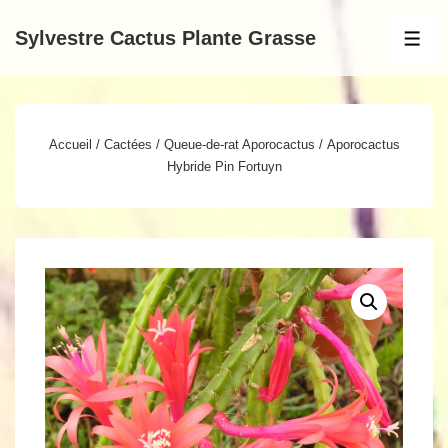
↓
Sylvestre Cactus Plante Grasse
passer
MEN
au
contenu
principal
Accueil
/
Cactées
/
Queue-de-rat Aporocactus
/ Aporocactus
Hybride Pin Fortuyn