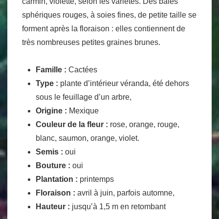
carmin, violette, selon les variétés. Des baies
sphériques rouges, à soies fines, de petite taille se
forment après la floraison : elles contiennent de
très nombreuses petites graines brunes.
Famille :
Cactées
Type :
plante d’intérieur véranda, été dehors
sous le feuillage d’un arbre,
Origine :
Mexique
Couleur de la fleur :
rose, orange, rouge,
blanc, saumon, orange, violet.
Semis :
oui
Bouture :
oui
Plantation :
printemps
Floraison :
avril à juin, parfois automne,
Hauteur :
jusqu’à 1,5 m en retombant