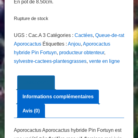
En pot de 8.50cm.
Rupture de stock
UGS :
Cac.A 3
Catégories :
Cactées
,
Queue-de-rat
Aporocactus
Étiquettes :
Anjou
,
Aporocactus
hybride Pin Fortuyn
,
producteur obtenteur
,
sylvestre-cactees-plantesgrasses
,
vente en ligne
Description
Informations complémentaires
Avis (0)
Aporocactus Aporocactus hybride Pin Fortuyn est