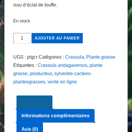
issu d’éclat de touffe.
En stock
quantité
AJOUTER AU PANIER
de
Crassula
UGS :
plgcr
Catégories :
Crassula
,
Plante grasse
andagavensis
Étiquettes :
Crassula andagavensis
,
plante
Ø
grasse
,
producteur
,
sylvestre-cactees-
5.5
plantesgrasses
,
vente en ligne
cm
Description
Informations complémentaires
Avis (0)