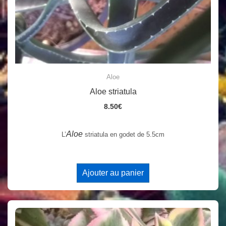
Aloe
Aloe striatula
8.50
€
Aloe
L’
striatula en godet de 5.5cm
Ajouter au panier