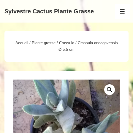
↓
Sylvestre Cactus Plante Grasse
passer
MEN
au
contenu
principal
Accueil
/
Plante grasse
/
Crassula
/ Crassula andagavensis
Ø 5.5 cm