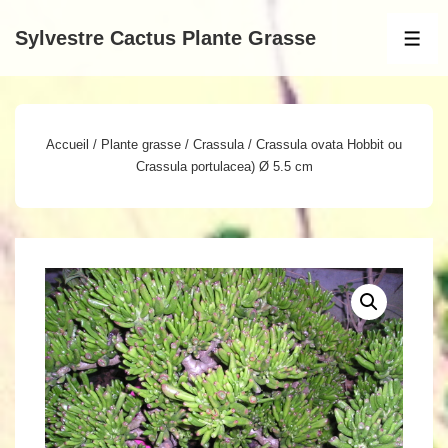
↓
Sylvestre Cactus Plante Grasse
passer
MEN
au
contenu
principal
Accueil
/
Plante grasse
/
Crassula
/ Crassula ovata Hobbit ou
Crassula portulacea) Ø 5.5 cm