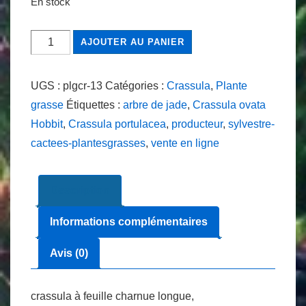
En stock
quantité
AJOUTER AU PANIER
de
Crassula
UGS :
plgcr-13
Catégories :
Crassula
,
Plante
ovata
grasse
Étiquettes :
arbre de jade
,
Crassula ovata
Hobbit
Hobbit
,
Crassula portulacea
,
producteur
,
sylvestre-
ou
cactees-plantesgrasses
,
vente en ligne
Crassula
portulacea)
Description
Ø
5.5
Informations complémentaires
cm
Avis (0)
crassula à feuille charnue longue,