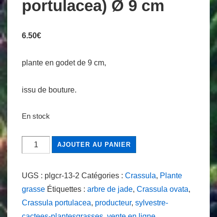
portulacea) Ø 9 cm
6.50
€
plante en godet de 9 cm,
issu de bouture.
En stock
quantité
AJOUTER AU PANIER
de
Crassula
UGS :
plgcr-13-2
Catégories :
Crassula
,
Plante
ovata
grasse
Étiquettes :
arbre de jade
,
Crassula ovata
,
arbre
Crassula portulacea
,
producteur
,
sylvestre-
de
cactees-plantesgrasses
,
vente en ligne