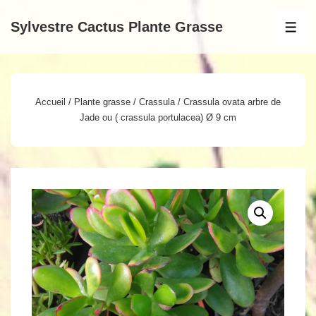
↓
Sylvestre Cactus Plante Grasse
passer
MEN
au
contenu
principal
Accueil
/
Plante grasse
/
Crassula
/ Crassula ovata arbre de
Jade ou ( crassula portulacea) Ø 9 cm