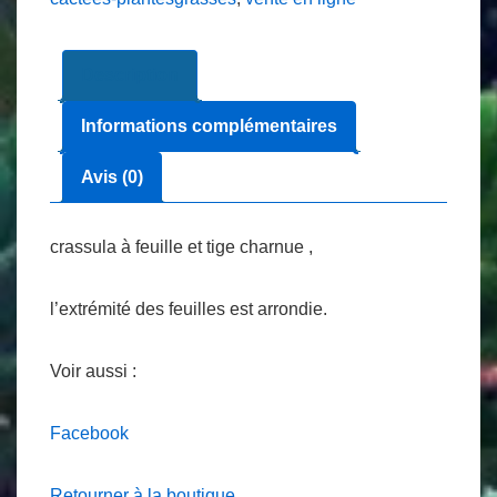
Jade
ou
Description
(
crassula
Informations complémentaires
portulacea)
Ø
Avis (0)
9
cm
crassula à feuille et tige charnue ,
l’extrémité des feuilles est arrondie.
Voir aussi :
Facebook
Retourner à la boutique