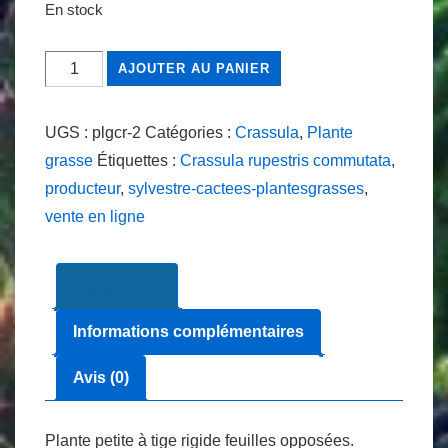
En stock
quantité
AJOUTER AU PANIER
de
Crassula
UGS :
plgcr-2
Catégories :
Crassula
,
Plante
rupestris
grasse
Étiquettes :
Crassula rupestris commutata
,
commutata
producteur
,
sylvestre-cactees-plantesgrasses
,
Ø
vente en ligne
5.5
cm
Description
Informations complémentaires
Avis (0)
Plante petite à tige rigide feuilles opposées.