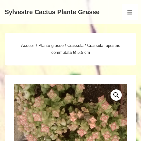
↓
Sylvestre Cactus Plante Grasse
passer
MEN
au
contenu
principal
Accueil
/
Plante grasse
/
Crassula
/ Crassula rupestris
commutata Ø 5.5 cm