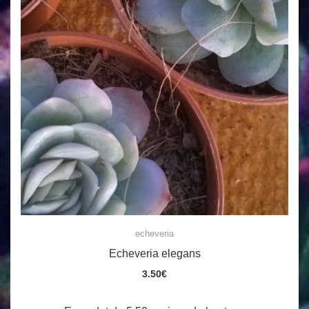
echeveria
Echeveria elegans
3.50
€