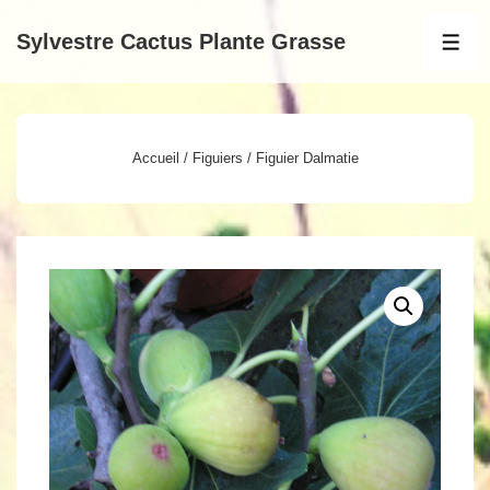
↓
Sylvestre Cactus Plante Grasse
passer
MEN
au
contenu
principal
Accueil
/
Figuiers
/ Figuier Dalmatie