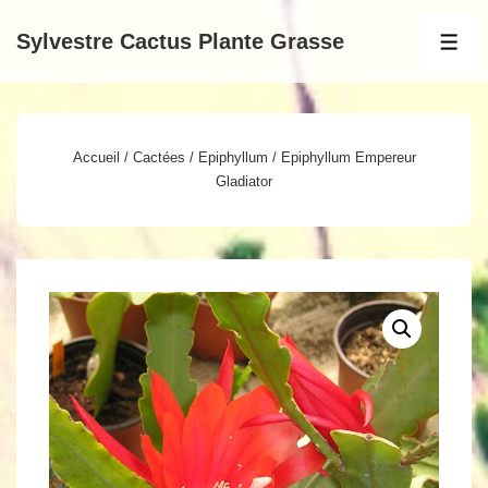
↓
Sylvestre Cactus Plante Grasse
passer
MEN
au
contenu
principal
Accueil
/
Cactées
/
Epiphyllum
/ Epiphyllum Empereur
Gladiator