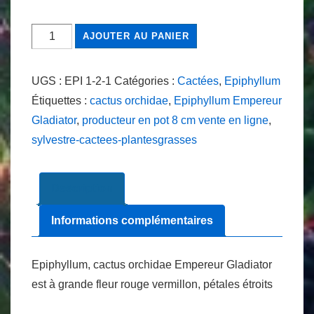
quantité
AJOUTER AU PANIER
de
Epiphyllum
UGS :
EPI 1-2-1
Catégories :
Cactées
,
Epiphyllum
Empereur
Étiquettes :
cactus orchidae
,
Epiphyllum Empereur
Gladiator
Gladiator
,
producteur en pot 8 cm vente en ligne
,
sylvestre-cactees-plantesgrasses
Description
Informations complémentaires
Epiphyllum, cactus orchidae Empereur Gladiator
est à grande fleur rouge vermillon, pétales étroits