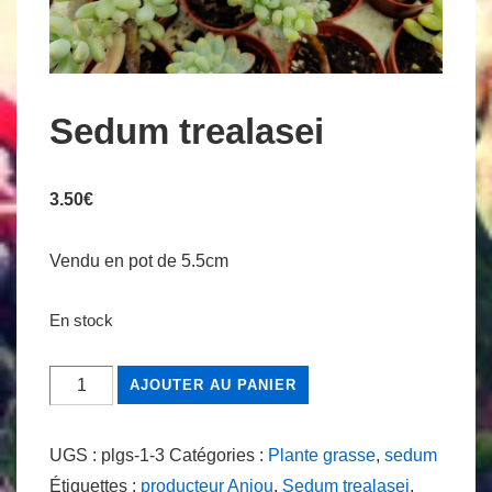
Sedum trealasei
3.50
€
Vendu en pot de 5.5cm
En stock
quantité
AJOUTER AU PANIER
de
Sedum
UGS :
plgs-1-3
Catégories :
Plante grasse
,
sedum
trealasei
Étiquettes :
producteur Anjou
,
Sedum trealasei
,