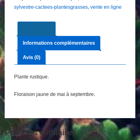
sylvestre-cactees-plantesgrasses
,
vente en ligne
Description
Informations complémentaires
Avis (0)
Plante rustique.
Floraison jaune de mai à septembre.
Produits similaires