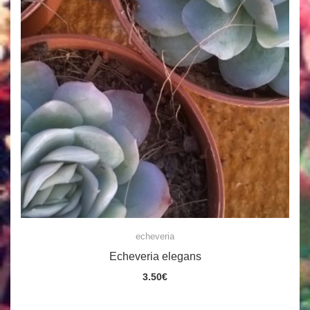
echeveria
Echeveria elegans
3.50
€