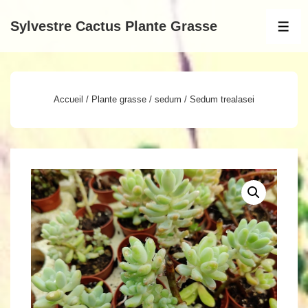
↓
Sylvestre Cactus Plante Grasse
passer
MEN
au
contenu
principal
Accueil
/
Plante grasse
/
sedum
/ Sedum trealasei