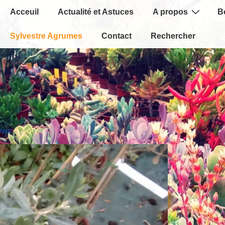
Main
Acceuil
Actualité et Astuces
A propos
B
Navigation
Sylvestre Agrumes
Contact
Rechercher
DANS