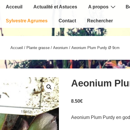
Main
Acceuil
Actualité et Astuces
A propos
B
Navigation
Sylvestre Agrumes
Contact
Rechercher
Accueil
/
Plante grasse
/
Aeonium
/ Aeonium Plum Purdy Ø 9cm
Aeonium Plu
8.50
€
Aeonium Plum Purdy en god