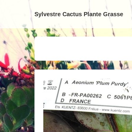
↓
passer
Sylvestre Cactus Plante Grasse
au
contenu
principal