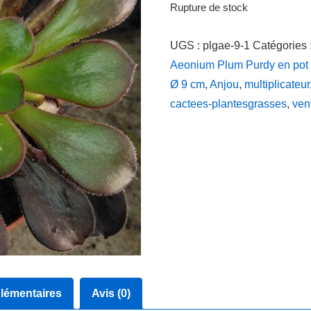
Rupture de stock
UGS :
plgae-9-1
Catégories 
Aeonium Plum Purdy en pot 
Ø 9 cm
,
Anjou
,
multiplicateur
cactees-plantesgrasses
,
ven
lémentaires
Avis (0)