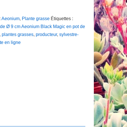
:
Aeonium
,
Plante grasse
Étiquettes :
de Ø 9 cm Aeonium Black Magic en pot de
,
plantes grasses
,
producteur
,
sylvestre-
te en ligne