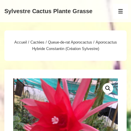
↓
Sylvestre Cactus Plante Grasse
passer
MEN
au
contenu
principal
Accueil
/
Cactées
/
Queue-de-rat Aporocactus
/ Aporocactus
Hybride Constantin (Création Sylvestre)