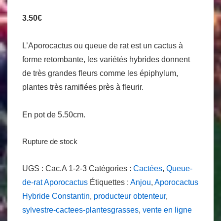
3.50
€
L’Aporocactus ou queue de rat est un cactus à
forme retombante, les variétés hybrides donnent
de très grandes fleurs comme les épiphylum,
plantes très ramifiées près à fleurir.
En pot de 5.50cm.
Rupture de stock
UGS :
Cac.A 1-2-3
Catégories :
Cactées
,
Queue-
de-rat Aporocactus
Étiquettes :
Anjou
,
Aporocactus
Hybride Constantin
,
producteur obtenteur
,
sylvestre-cactees-plantesgrasses
,
vente en ligne