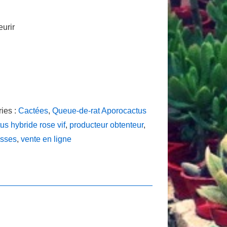
eurir
ies :
Cactées
,
Queue-de-rat Aporocactus
s hybride rose vif
,
producteur obtenteur
,
asses
,
vente en ligne