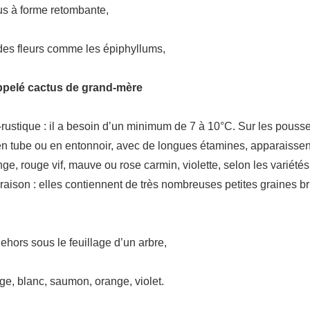
us à forme retombante,
ndes fleurs comme les épiphyllums,
appelé cactus de grand-mère
rustique : il a besoin d’un minimum de 7 à 10°C. Sur les pouss
es, en tube ou en entonnoir, avec de longues étamines, apparaiss
nge, rouge vif, mauve ou rose carmin, violette, selon les variét
floraison : elles contiennent de très nombreuses petites graines b
dehors sous le feuillage d’un arbre,
ge, blanc, saumon, orange, violet.