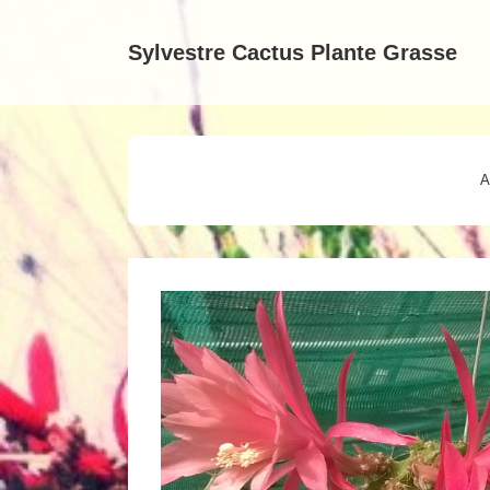
↓
passer
Sylvestre Cactus Plante Grasse
au
contenu
principal
A