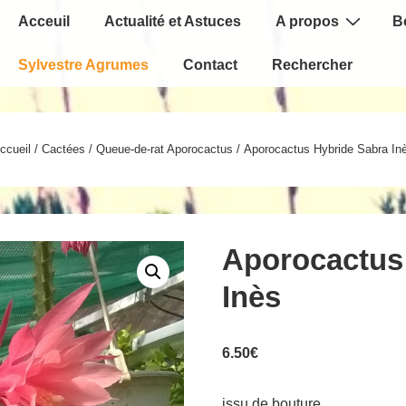
Main
Acceuil
Actualité et Astuces
A propos
B
Navigation
Sylvestre Agrumes
Contact
Rechercher
ccueil
/
Cactées
/
Queue-de-rat Aporocactus
/ Aporocactus Hybride Sabra In
Aporocactus
Inès
6.50
€
issu de bouture