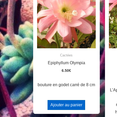
Cactées
Epiphyllum Olympia
6.50
€
bouture en godet carré de 8 cm
L’A
Ajouter au panier