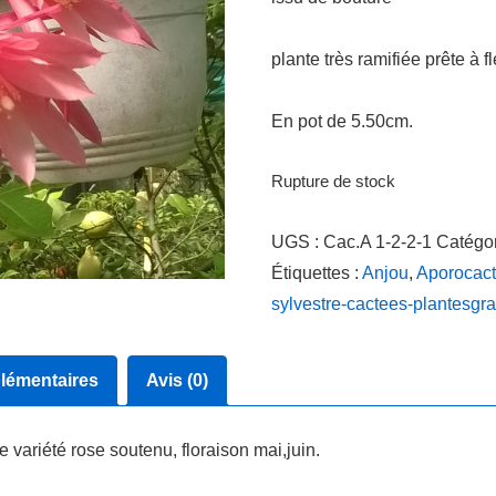
plante très ramifiée prête à fl
En pot de 5.50cm.
Rupture de stock
UGS :
Cac.A 1-2-2-1
Catégor
Étiquettes :
Anjou
,
Aporocactu
sylvestre-cactees-plantesgr
lémentaires
Avis (0)
 variété rose soutenu, floraison mai,juin.