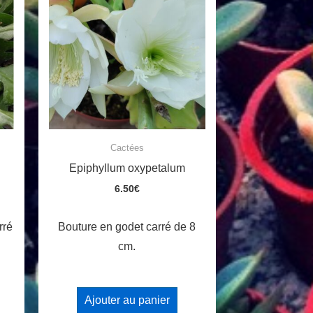
Cactées
Epiphyllum oxypetalum
6.50
€
rré
Bouture en godet carré de 8
cm.
Ajouter au panier