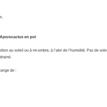
e,
n Aporocactus en pot
ion au soleil ou à mi-ombre, à l’abri de l’humidité. Pas de soleil
drainé.
lange de :