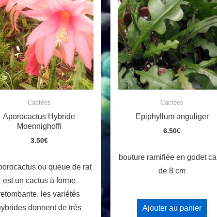
Cactées
Cactées
Aporocactus Hybride
Epiphyllum anguliger
Moennighoffi
6.50
€
3.50
€
bouture ramifiée en godet ca
porocactus ou queue de rat
de 8 cm
est un cactus à forme
retombante, les variétés
hybrides donnent de très
Ajouter au panier