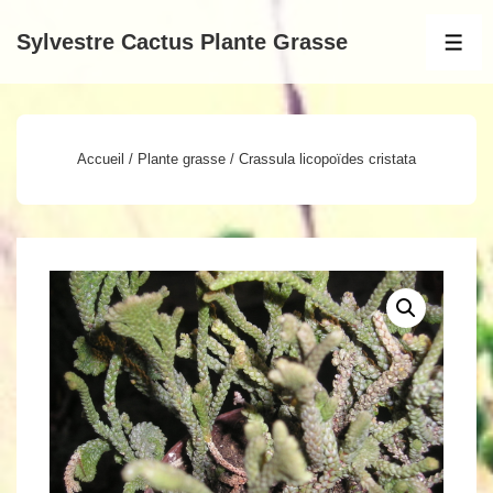
↓
Sylvestre Cactus Plante Grasse
passer
MEN
au
contenu
principal
Accueil
/
Plante grasse
/ Crassula licopoïdes cristata