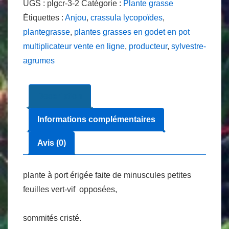
UGS :
plgcr-3-2
Catégorie :
Plante grasse
licopoïdes
Étiquettes :
Anjou
,
crassula lycopoïdes
,
cristata
plantegrasse
,
plantes grasses en godet en pot
multiplicateur vente en ligne
,
producteur
,
sylvestre-
agrumes
Description
Informations complémentaires
Avis (0)
plante à port érigée faite de minuscules petites
feuilles vert-vif opposées,
sommités cristé.