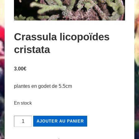
Crassula licopoïdes
cristata
3.00
€
plantes en godet de 5.5cm
En stock
quantité
AJOUTER AU PANIER
de
Crassula