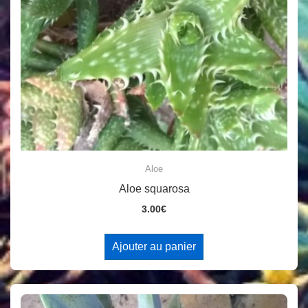
Aloe
Aloe squarosa
3.00
€
Ajouter au panier