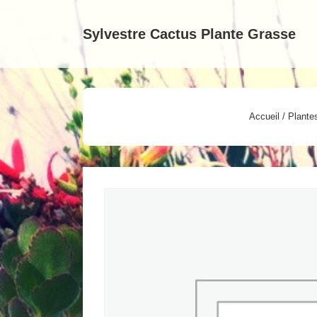
↓
passer
Sylvestre Cactus Plante Grasse
au
contenu
principal
Accueil
/
Plantes