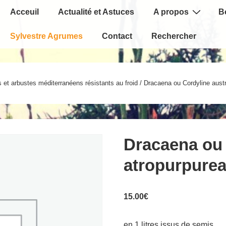
Main
Acceuil
Actualité et Astuces
A propos
B
Navigation
Sylvestre Agrumes
Contact
Rechercher
 et arbustes méditerranéens résistants au froid
/ Dracaena ou Cordyline austr
Dracaena ou 
atropurpure
15.00
€
en 1 litres issus de semis