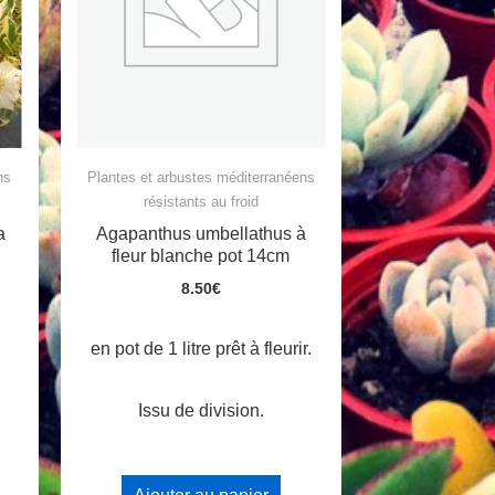
Plantes et arbustes méditerranéens
ns
résistants au froid
Agapanthus umbellathus à
a
fleur blanche pot 14cm
8.50
€
en pot de 1 litre prêt à fleurir.
Issu de division.