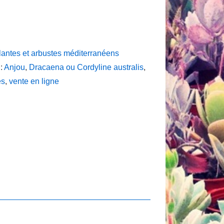
lantes et arbustes méditerranéens
 :
Anjou
,
Dracaena ou Cordyline australis
,
es
,
vente en ligne