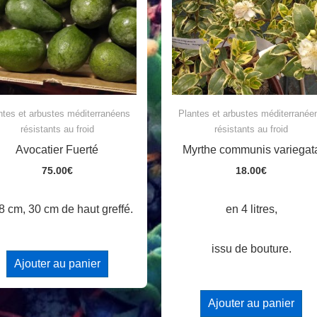
ntes et arbustes méditerranéens
Plantes et arbustes méditerranée
résistants au froid
résistants au froid
Avocatier Fuerté
Myrthe communis variegat
75.00
€
18.00
€
8 cm, 30 cm de haut greffé.
en 4 litres,
issu de bouture.
Ajouter au panier
Ajouter au panier