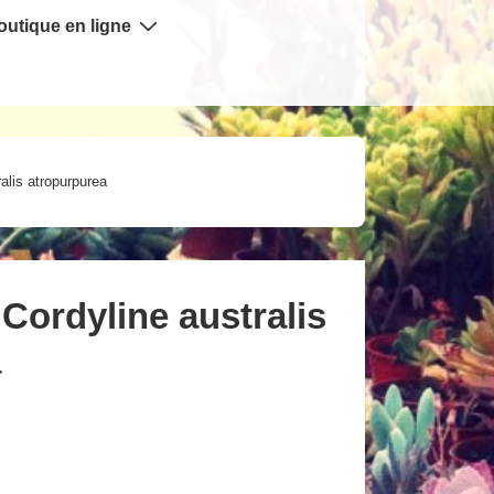
outique en ligne
alis atropurpurea
Cordyline australis
a