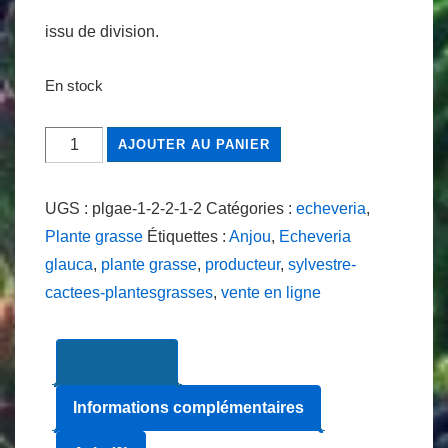
issu de division.
En stock
quantité
AJOUTER AU PANIER
de
Echeveria
UGS :
plgae-1-2-2-1-2
Catégories :
echeveria
,
glauca
Plante grasse
Étiquettes :
Anjou
,
Echeveria
9
glauca
,
plante grasse
,
producteur
,
sylvestre-
cm
cactees-plantesgrasses
,
vente en ligne
Description
Informations complémentaires