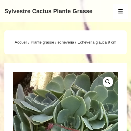
↓
Sylvestre Cactus Plante Grasse
passer
MEN
au
contenu
principal
Accueil
/
Plante grasse
/
echeveria
/ Echeveria glauca 9 cm