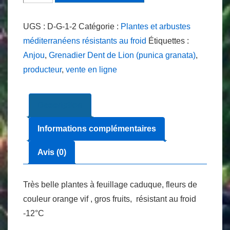
de
Grenadier
UGS :
D-G-1-2
Catégorie :
Plantes et arbustes
Dent
méditerranéens résistants au froid
Étiquettes :
de
Anjou
,
Grenadier Dent de Lion (punica granata)
,
Lion
producteur
,
vente en ligne
(punica
granata)
Description
Informations complémentaires
Avis (0)
Très belle plantes à feuillage caduque, fleurs de
couleur orange vif , gros fruits, résistant au froid
-12°C