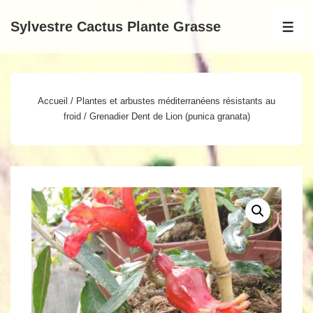
↓
Sylvestre Cactus Plante Grasse
passer
MEN
au
contenu
principal
Accueil
/
Plantes et arbustes méditerranéens résistants au
froid
/ Grenadier Dent de Lion (punica granata)